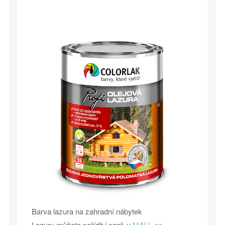
Barva lazura na zahradní nábytek
Lazury můžete pořídit i např. u
MALL.cz