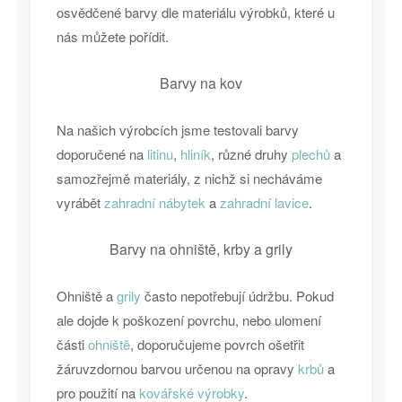
osvědčené barvy dle materiálu výrobků, které u
nás můžete pořídit.
Barvy na kov
Na našich výrobcích jsme testovali barvy
doporučené na
litinu
,
hliník
, různé druhy
plechů
a
samozřejmě materiály, z nichž si necháváme
vyrábět
zahradní nábytek
a
zahradní lavice
.
Barvy na ohniště, krby a grily
Ohniště a
grily
často nepotřebují údržbu. Pokud
ale dojde k poškození povrchu, nebo ulomení
části
ohniště
, doporučujeme povrch ošetřit
žáruvzdornou barvou určenou na opravy
krbů
a
pro použití na
kovářské výrobky
.