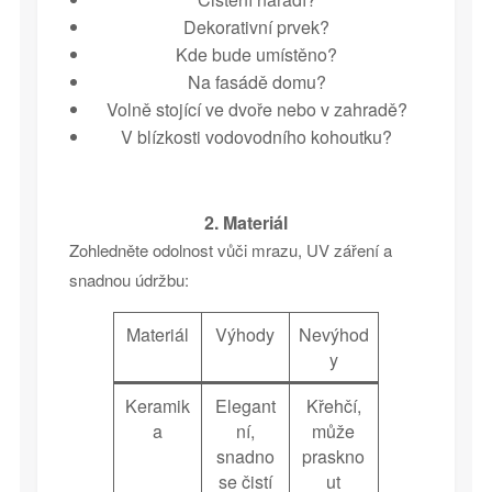
Dekorativní prvek?
Kde bude umístěno?
Na fasádě domu?
Volně stojící ve dvoře nebo v zahradě?
V blízkosti vodovodního kohoutku?
2. Materiál
Zohledněte odolnost vůči mrazu, UV záření a
snadnou údržbu:
Materiál
Výhody
Nevýhod
y
Keramik
Elegant
Křehčí,
a
ní,
může
snadno
praskno
se čistí
ut