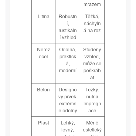
mrazem
Litina
Robustn
Těžká,
í,
náchyln
rustikáln
á na rez
í vzhled
Nerez
Odolná,
Studený
ocel
praktick
vzhled,
á,
může se
moderní
poškráb
at
Beton
Designo
Těžký,
vý prvek,
nutná
extrémn
impregn
ě odolný
ace
Plast
Lehký,
Méně
levný,
estetický