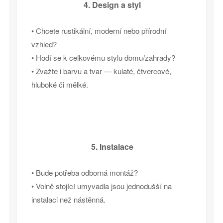
4. Design a styl
• Chcete rustikální, moderní nebo přírodní
vzhled?
• Hodí se k celkovému stylu domu/zahrady?
• Zvažte i barvu a tvar — kulaté, čtvercové,
hluboké či mělké.
5. Instalace
• Bude potřeba odborná montáž?
• Volně stojící umyvadla jsou jednodušší na
instalaci než nástěnná.