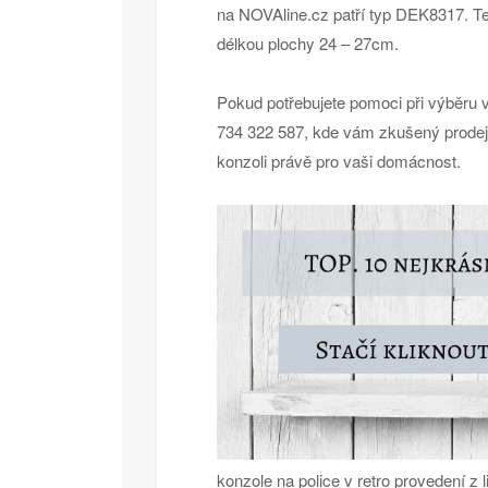
na NOVAline.cz patří typ DEK8317. T
délkou plochy 24 – 27cm.
Pokud potřebujete pomoci při výběru v
734 322 587, kde vám zkušený prodej
konzoli právě pro vaši domácnost.
konzole na police v retro provedení z l