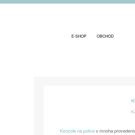
E-SHOP
OBCHOD
K
K
Konzole na police
v mnoha provedeních