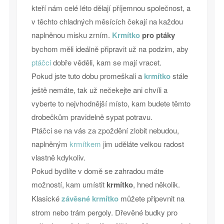
kteří nám celé léto dělají příjemnou společnost, a
v těchto chladných měsících čekají na každou
naplněnou misku zrním.
Krmítko
pro ptáky
bychom měli ideálně připravit už na podzim, aby
ptáčci
dobře věděli, kam se mají vracet.
Pokud jste tuto dobu promeškali a
krmítko
stále
ještě nemáte, tak už nečekejte ani chvíli a
vyberte to nejvhodnější místo, kam budete těmto
drobečkům pravidelně sypat potravu.
Ptáčci se na vás za zpoždění zlobit nebudou,
naplněným
krmítkem
jim uděláte velkou radost
vlastně kdykoliv.
Pokud bydlíte v domě se zahradou máte
možností, kam umístit
krmítko
, hned několik.
Klasické
závěsné krmítko
můžete připevnit na
strom nebo trám pergoly. Dřevěné budky pro