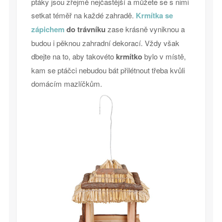
ptáky jsou zřejmě nejčastější a můžete se s nimi
setkat téměř na každé zahradě.
Krmítka se
zápichem
do trávníku
zase krásně vyniknou a
budou i pěknou zahradní dekorací. Vždy však
dbejte na to, aby takovéto
krmítko
bylo v místě,
kam se ptáčci nebudou bát přilétnout třeba kvůli
domácím mazlíčkům.