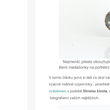
Nejmenší, přesto okouzlují
třemi medailonky na portrétn
V tomto článku jsme si dali za úkol v
vzácné rodinné vzpomínky , prostředn
rodokmen
v podobě
Stromu života
,
fotografiemi vašich nejbližších.