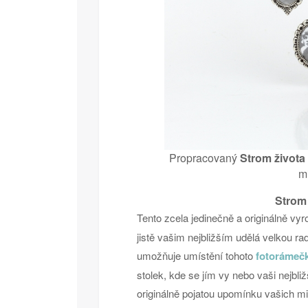
Propracovaný
Strom života
m
Strom
Tento zcela jedinečně a originálně vy
jistě vašim nejbližším udělá velkou r
umožňuje umístění tohoto
fotorámeč
stolek, kde se jím vy nebo vaši nejbliž
originálně pojatou upomínku vašich m