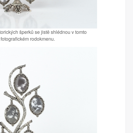
torických šperků se jistě shlédnou v tomto
 fotografickém rodokmenu.