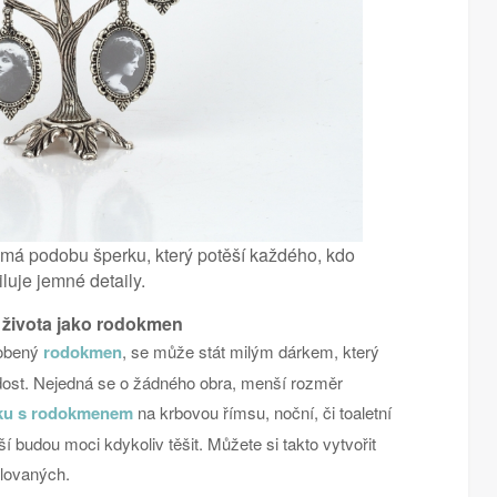
má podobu šperku, který potěší každého, kdo
iluje jemné detaily.
 života jako rodokmen
robený
rodokmen
, se může stát milým dárkem, který
adost. Nejedná se o žádného obra, menší rozměr
ku s rodokmenem
na krbovou římsu, noční, či toaletní
ší budou moci kdykoliv těšit. Můžete si takto vytvořit
ilovaných.