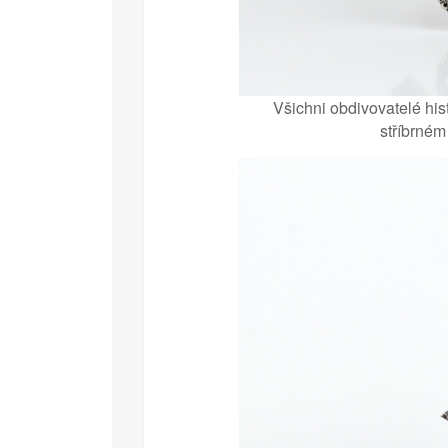
Všichni obdivovatelé his
stříbrném