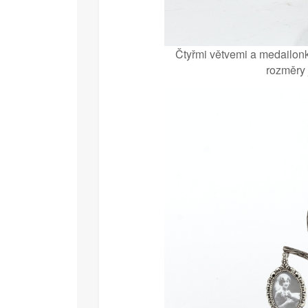
Čtyřmi větvemi a medailonk
rozměry 