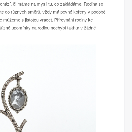
ochází, či máme na mysli tu, co zakládáme. Rodina se
roste do různých směrů, vždy má pevné kořeny v podobě
e můžeme s jistotou vracet. Přirovnání rodiny ke
 Různé upomínky na rodinu nechybí takřka v žádné