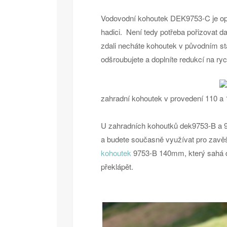
Vodovodní kohoutek DEK9753-C je op
hadici. Není tedy potřeba pořizovat da
zdali necháte kohoutek v původním 
odšroubujete a doplníte redukcí na ry
zahradní kohoutek v provedení 110 
U zahradních kohoutků dek9753-B a 97
a budete současně využívat pro zavě
kohoutek
9753-B 140mm, který sahá dá
překlápět.