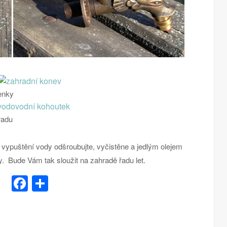
enky
radu
 vypuštění vody odšroubujte, vyčistěne a jedlým olejem
y. Bude Vám tak sloužit na zahradě řadu let.
Facebook
Share