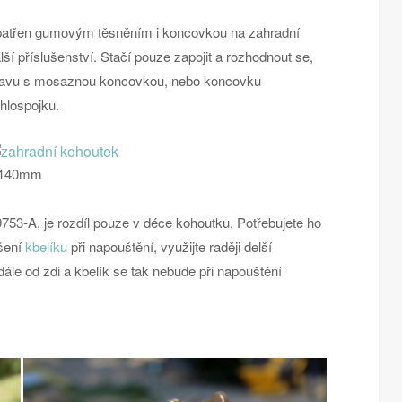
atřen gumovým těsněním i koncovkou na zahradní
lší příslušenství. Stačí pouze zapojit a rozhodnout se,
stavu s mosaznou koncovkou, nebo koncovku
chlospojku.
a 140mm
53-A, je rozdíl pouze v déce kohoutku. Potřebujete ho
šení
kbelíku
při napouštění, využijte raději delší
le od zdi a kbelík se tak nebude při napouštění