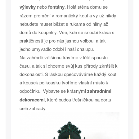
výlevky
nebo
fontány
. Holá stěna domu se
rázem promění v romantický kout a vy už nikdy
nebudete muset běžet s rukama od hlíny až
domů do koupelny. Vše, kde se snoubí krása s
praktičností je pro nás jasnou volbou, a tak
jedno umyvadlo zdobí i naši chalupu.
Na zahradě většinou trávíme v létě spoustu
času, a tak si chceme svůj kus přírody zkrášlit k
dokonalosti. S láskou opečováváme každý kout
a kousek po kousku tvoříme vlastní místo k
odpočinku. Vybavte se krásnými
zahradními
dekoracemi
, které budou třešničkou na dortu
celé zahrady.