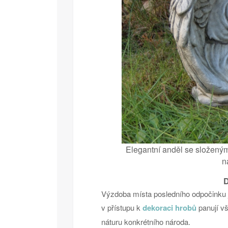
Elegantní anděl se složenými
n
D
Výzdoba místa posledního odpočinku je
v přístupu k
dekoraci hrobů
panují vš
náturu konkrétního národa.