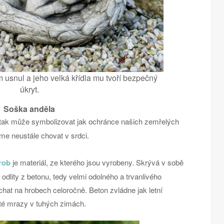
 usnul a jeho velká křídla mu tvoří bezpečný
úkryt.
Soška anděla
 tak může symbolizovat jak ochránce našich zemřelých
eme neustále chovat v srdci.
rob
je materiál, ze kterého jsou vyrobeny. Skrývá v sobě
 odlity z betonu, tedy velmi odolného a trvanlivého
hat na hrobech celoročně. Beton zvládne jak letní
té mrazy v tuhých zimách.