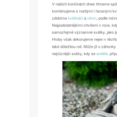
V našich končinách dnes tíhneme sp
kombinujeme s rostlými i řezanými kv
zdobíme
květináči
a
věnci
, podle ročn
Nejpodstatnějšími chvílemi v roce, kd
samozřejmě významné svátky, jako js
Hroby však dekorujeme nejen v těcht
také důležitou roli. Může jít o záhonky 
nejrůznější sošky, kdy se
andělé
, pří