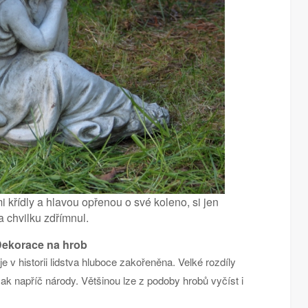
 křídly a hlavou opřenou o své koleno, si jen
a chvilku zdřímnul.
ekorace na hrob
 v historii lidstva hluboce zakořeněna. Velké rozdíly
ak napříč národy. Většinou lze z podoby hrobů vyčíst i