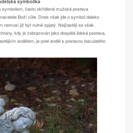
dělská symbolika
m symbolem, často okřídlená mužská postava
navatele Boží vůle. Dnes však jde o symbol daleko
 nemusí již být nutně spjatý. Nejčastěji se však
rany, kdy je zobrazován jako dospělá lidská postava,
stějším andělem, je poté anděl s postavou baculatého