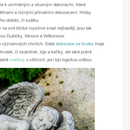
íše k umírněným a vkusným dekoracím, které
ětinami a různými přírodními dekoracemi. Hroby
ího období, či svátku.
y na své blízké myslíme snad nejčastěji, jsou tak
ou Dušičky, Vánoce a Velikonoce.
o významných chvílích. Stálá
dekorace na hrobu
hraje
trvalek, či skalniček, túje a keříky, ale také právě
padně
madony
u věřících, jeví být logickou volbou.