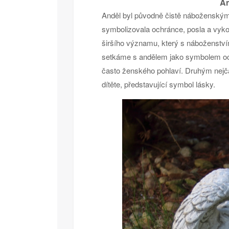
An
Anděl byl původně čistě náboženský
symbolizovala ochránce, posla a vyko
širšího významu, který s náboženstvím
setkáme s andělem jako symbolem och
často ženského pohlaví. Druhým nejča
dítěte, představující symbol lásky.