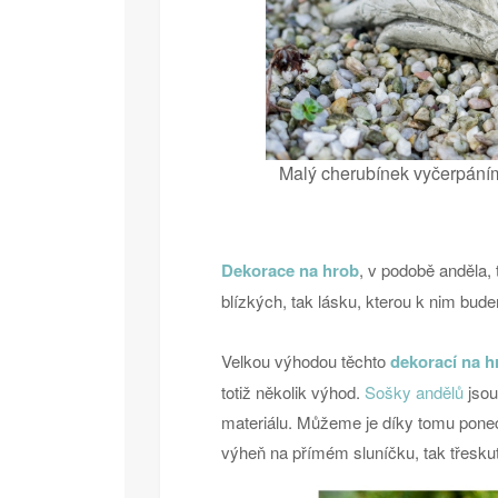
Malý cherubínek vyčerpáním
Dekorace na hrob
, v podobě anděla,
blízkých, tak lásku, kterou k nim bud
Velkou výhodou těchto
dekorací na h
totiž několik výhod.
Sošky andělů
jsou
materiálu. Můžeme je díky tomu ponec
výheň na přímém sluníčku, tak třesku