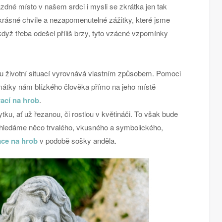
ázdné místo v našem srdci i mysli se zkrátka jen tak
rásné chvíle a nezapomenutelné zážitky, které jsme
když třeba odešel příliš brzy, tyto vzácné vzpomínky
u životní situací vyrovnává vlastním způsobem. Pomoci
átky nám blízkého člověka přímo na jeho místě
ací na hrob
.
ku, ať už řezanou, či rostlou v květináči. To však bude
 hledáme něco trvalého, vkusného a symbolického,
ce na hrob
v podobě sošky anděla.