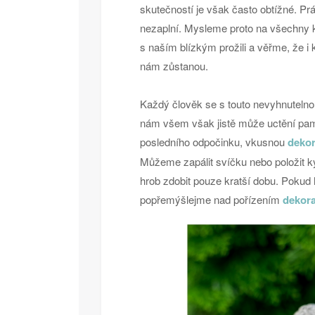
skutečností je však často obtížné. Pr
nezaplní. Mysleme proto na všechny k
s naším blízkým prožili a věřme, že i 
nám zůstanou.
Každý člověk se s touto nevyhnutelno
nám všem však jistě může uctění pam
posledního odpočinku, vkusnou
dekor
Můžeme zapálit svíčku nebo položit kyt
hrob zdobit pouze kratší dobu. Pokud
popřemýšlejme nad pořízením
dekora