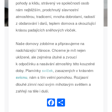
pohody a klidu, strávený ve společnosti osob
nám nejbližším, prodchnutý slavnostní
atmosférou, tradicemi, mnoha dobrotami, radostí
z obdarování i darů, teplem domova a okouzlující
krásou padajících sněhových vloček.
Naše domovy zdobíme a připravujeme na
nadcházející Vánoce. Chceme je mít nejen
uklizené, ale zejména útulné a zvoucí
k odpočinku a nasávání atmosféry této kouzelné
doby. Plamínky
svíček
, zasazených v krásném
svícnu
,
nám s tím velmi pomohou. Rozjasní
dlouhé zimní noci svým mihotavým světlem a
zahřejí na těle i duši.
Facebook
Share