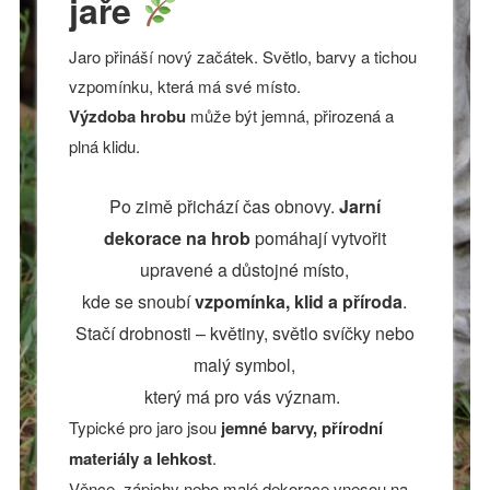
jaře
Jaro přináší nový začátek. Světlo, barvy a tichou
vzpomínku, která má své místo.
Výzdoba hrobu
může být jemná, přirozená a
plná klidu.
Po zimě přichází čas obnovy.
Jarní
dekorace na hrob
pomáhají vytvořit
upravené a důstojné místo,
kde se snoubí
vzpomínka, klid a příroda
.
Stačí drobnosti – květiny, světlo svíčky nebo
malý symbol,
který má pro vás význam.
Typické pro jaro jsou
jemné barvy, přírodní
materiály a lehkost
.
Věnce, zápichy nebo malé dekorace vnesou na