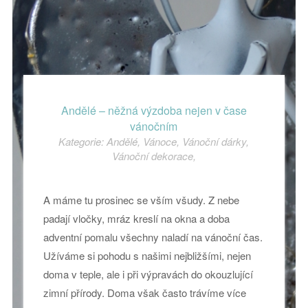
Andělé – něžná výzdoba nejen v čase
vánočním
Kategorie:
Andělé
,
Vánoce
,
Vánoční dárky
,
Vánoční dekorace
,
A máme tu prosinec se vším všudy. Z nebe
padají vločky, mráz kreslí na okna a doba
adventní pomalu všechny naladí na vánoční čas.
Užíváme si pohodu s našimi nejbližšími, nejen
doma v teple, ale i při výpravách do okouzlující
zimní přírody. Doma však často trávíme více