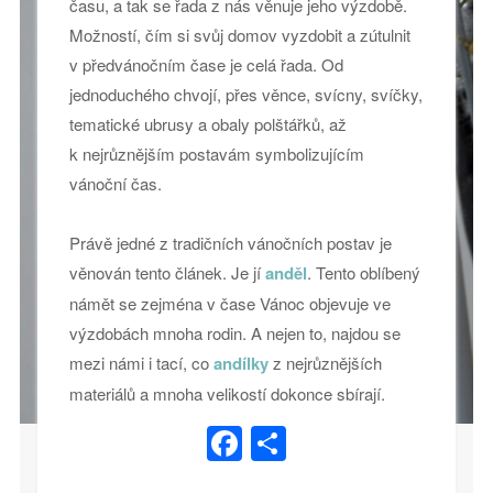
času, a tak se řada z nás věnuje jeho výzdobě.
Možností, čím si svůj domov vyzdobit a zútulnit
v předvánočním čase je celá řada. Od
jednoduchého chvojí, přes věnce, svícny, svíčky,
tematické ubrusy a obaly polštářků, až
k nejrůznějším postavám symbolizujícím
vánoční čas.
Právě jedné z tradičních vánočních postav je
věnován tento článek. Je jí
anděl
. Tento oblíbený
námět se zejména v čase Vánoc objevuje ve
výzdobách mnoha rodin. A nejen to, najdou se
mezi námi i tací, co
andílky
z nejrůznějších
materiálů a mnoha velikostí dokonce sbírají.
Facebook
Share