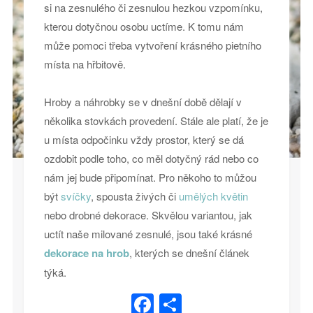
si na zesnulého či zesnulou hezkou vzpomínku,
kterou dotyčnou osobu uctíme. K tomu nám
může pomoci třeba vytvoření krásného pietního
místa na hřbitově.
Hroby a náhrobky se v dnešní době dělají v
několika stovkách provedení. Stále ale platí, že je
u místa odpočinku vždy prostor, který se dá
ozdobit podle toho, co měl dotyčný rád nebo co
nám jej bude připomínat. Pro někoho to můžou
být
svíčky
, spousta živých či
umělých květin
nebo drobné dekorace. Skvělou variantou, jak
uctít naše milované zesnulé, jsou také krásné
dekorace na hrob
, kterých se dnešní článek
týká.
Facebook
Share