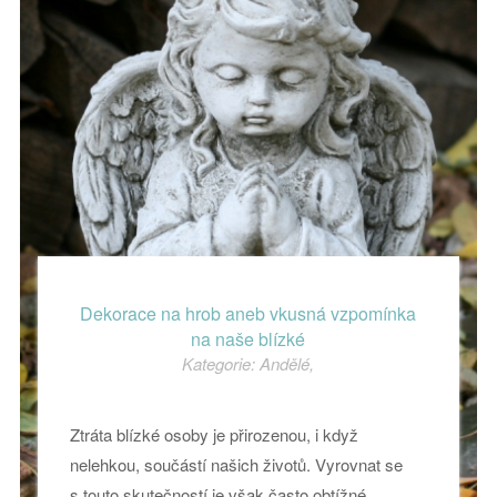
Dekorace na hrob aneb vkusná vzpomínka
na naše blízké
Kategorie:
Andělé
,
Ztráta blízké osoby je přirozenou, i když
nelehkou, součástí našich životů. Vyrovnat se
s touto skutečností je však často obtížné.