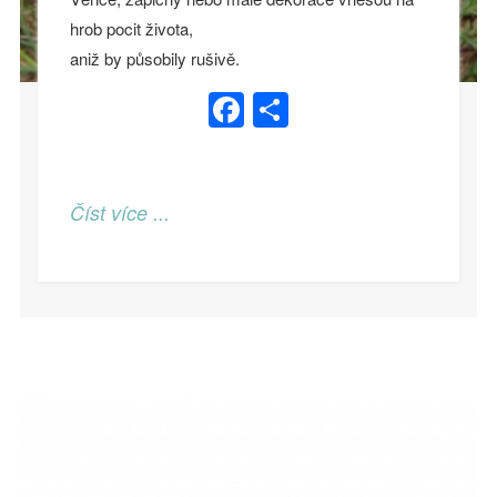
hrob pocit života,
aniž by působily rušivě.
Facebook
Share
Číst více ...