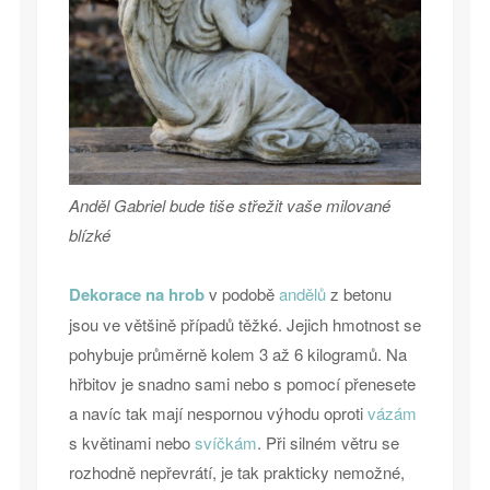
Anděl Gabriel bude tiše střežit vaše milované
blízké
Dekorace na hrob
v podobě
andělů
z betonu
jsou ve většině případů těžké. Jejich hmotnost se
pohybuje průměrně kolem 3 až 6 kilogramů. Na
hřbitov je snadno sami nebo s pomocí přenesete
a navíc tak mají nespornou výhodu oproti
vázám
s květinami nebo
svíčkám
. Při silném větru se
rozhodně nepřevrátí, je tak prakticky nemožné,