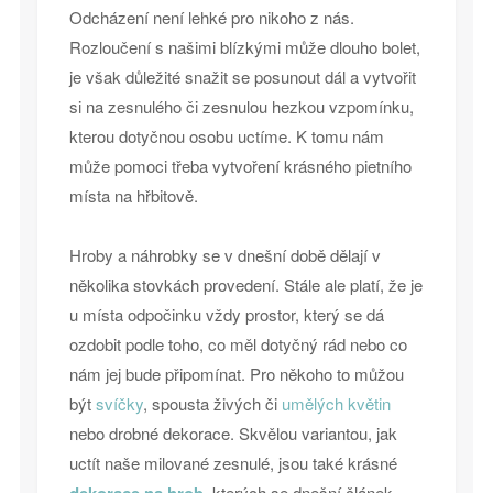
Odcházení není lehké pro nikoho z nás.
Rozloučení s našimi blízkými může dlouho bolet,
je však důležité snažit se posunout dál a vytvořit
si na zesnulého či zesnulou hezkou vzpomínku,
kterou dotyčnou osobu uctíme. K tomu nám
může pomoci třeba vytvoření krásného pietního
místa na hřbitově.
Hroby a náhrobky se v dnešní době dělají v
několika stovkách provedení. Stále ale platí, že je
u místa odpočinku vždy prostor, který se dá
ozdobit podle toho, co měl dotyčný rád nebo co
nám jej bude připomínat. Pro někoho to můžou
být
svíčky
, spousta živých či
umělých květin
nebo drobné dekorace. Skvělou variantou, jak
uctít naše milované zesnulé, jsou také krásné
, kterých se dnešní článek