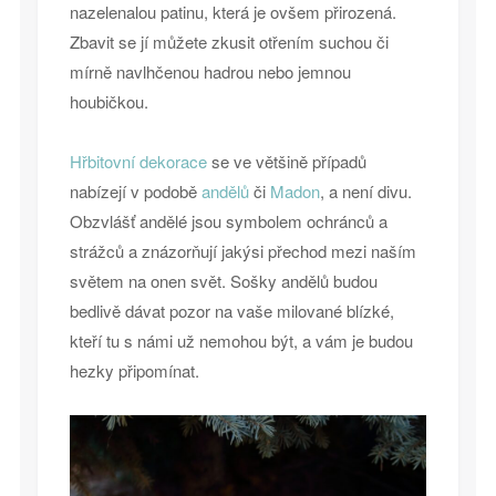
nazelenalou patinu, která je ovšem přirozená.
Zbavit se jí můžete zkusit otřením suchou či
mírně navlhčenou hadrou nebo jemnou
houbičkou.
Hřbitovní dekorace
se ve většině případů
nabízejí v podobě
andělů
či
Madon
, a není divu.
Obzvlášť andělé jsou symbolem ochránců a
strážců a znázorňují jakýsi přechod mezi naším
světem na onen svět. Sošky andělů budou
bedlivě dávat pozor na vaše milované blízké,
kteří tu s námi už nemohou být, a vám je budou
hezky připomínat.