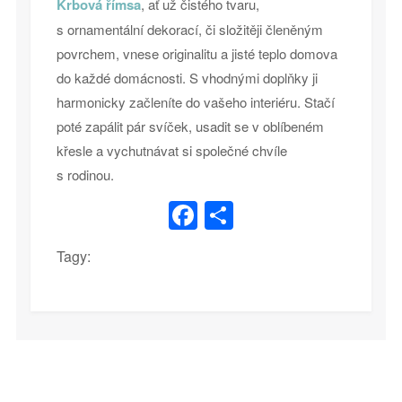
Krbová římsa
, ať už čistého tvaru,
s ornamentální dekorací, či složitěji členěným
povrchem, vnese originalitu a jisté teplo domova
do každé domácnosti. S vhodnými doplňky ji
harmonicky začleníte do vašeho interiéru. Stačí
poté zapálit pár svíček, usadit se v oblíbeném
křesle a vychutnávat si společné chvíle
s rodinou.
Facebook
Share
Tagy: