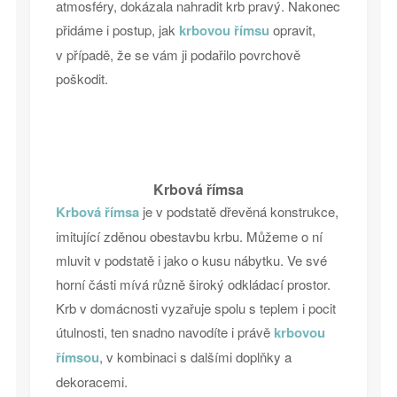
atmosféry, dokázala nahradit krb pravý. Nakonec
přidáme i postup, jak
krbovou římsu
opravit,
v případě, že se vám ji podařilo povrchově
poškodit.
Krbová římsa
Krbová římsa
je v podstatě dřevěná konstrukce,
imitující zděnou obestavbu krbu. Můžeme o ní
mluvit v podstatě i jako o kusu nábytku. Ve své
horní části mívá různě široký odkládací prostor.
Krb v domácnosti vyzařuje spolu s teplem i pocit
útulnosti, ten snadno navodíte i právě
krbovou
římsou
, v kombinaci s dalšími doplňky a
dekoracemi.