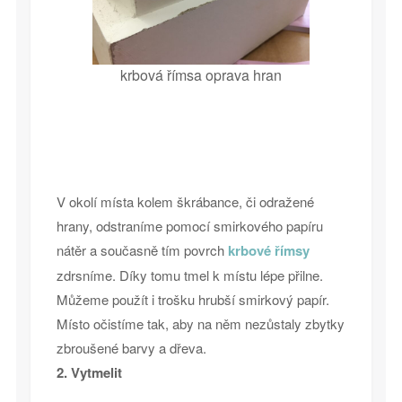
krbová římsa oprava hran
V okolí místa kolem škrábance, či odražené
hrany, odstraníme pomocí smirkového papíru
nátěr a současně tím povrch
krbové římsy
zdrsníme. Díky tomu tmel k místu lépe přilne.
Můžeme použít i trošku hrubší smirkový papír.
Místo očistíme tak, aby na něm nezůstaly zbytky
zbroušené barvy a dřeva.
2. Vytmelit