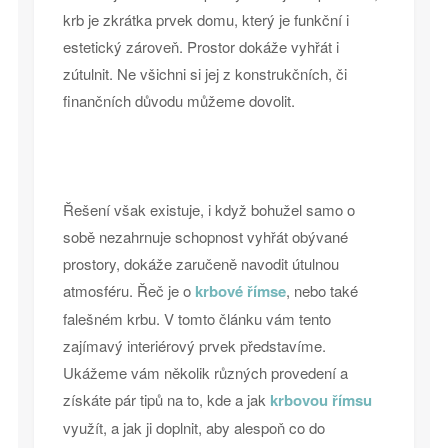
krb je zkrátka prvek domu, který je funkční i
estetický zároveň. Prostor dokáže vyhřát i
zútulnit. Ne všichni si jej z konstrukčních, či
finančních důvodu můžeme dovolit.
Řešení však existuje, i když bohužel samo o
sobě nezahrnuje schopnost vyhřát obývané
prostory, dokáže zaručeně navodit útulnou
atmosféru. Řeč je o
krbové římse
, nebo také
falešném krbu. V tomto článku vám tento
zajímavý interiérový prvek představíme.
Ukážeme vám několik různých provedení a
získáte pár tipů na to, kde a jak
krbovou římsu
využít, a jak ji doplnit, aby alespoň co do