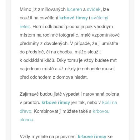
Mimo již zmiňovaných
luceren
a
svíček
, lze
použít na osvětlení
krbové římsy
i
světelný
řetěz
. Horní odkládací plocha je pak vhodným
místem na rodinné fotografie, malé vzpomínkové
předměty z dovolených. V případě, že ji umístíte
do předsíně, či na chodbu, může sloužit
k odkládání klíčů. Díky tomu je vždy budete mít
na jednom místě a už nikdy je nebudete muset
před odchodem z domova hledat.
Zajímavě budou jistě vypadat i narovnaná polena
v prostoru
krbové římsy
jen tak, nebo v
koši na
dřevo
. Kombinovat ji můžete také s
krbovou
clonou
.
Vždy myslete na připevnění
krbové římsy
ke