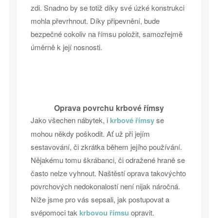
zdi. Snadno by se totiž díky své úzké konstrukci
mohla převrhnout. Díky připevnění, bude
bezpečné cokoliv na římsu položit, samozřejmě
úměrně k její nosnosti.
Oprava povrchu krbové římsy
Jako všechen nábytek, i
krbové římsy
se
mohou někdy poškodit. Ať už při jejím
sestavování, či zkrátka během jejího používání.
Nějakému tomu škrábanci, či odražené hraně se
často nelze vyhnout. Naštěstí oprava takovýchto
povrchových nedokonalostí není nijak náročná.
Níže jsme pro vás sepsali, jak postupovat a
svépomoci tak
krbovou římsu
opravit.