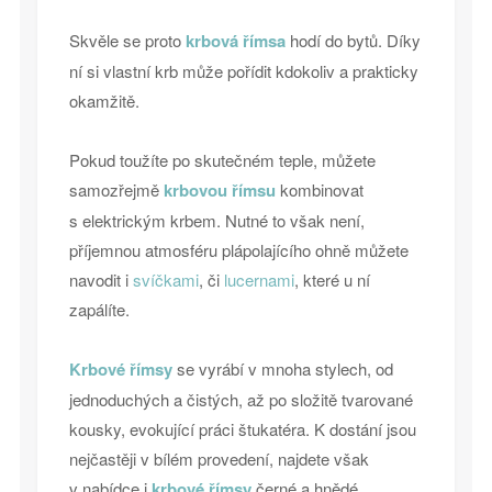
Skvěle se proto
krbová římsa
hodí do bytů. Díky
ní si vlastní krb může pořídit kdokoliv a prakticky
okamžitě.
Pokud toužíte po skutečném teple, můžete
samozřejmě
krbovou římsu
kombinovat
s elektrickým krbem. Nutné to však není,
příjemnou atmosféru plápolajícího ohně můžete
navodit i
svíčkami
, či
lucernami
, které u ní
zapálíte.
Krbové římsy
se vyrábí v mnoha stylech, od
jednoduchých a čistých, až po složitě tvarované
kousky, evokující práci štukatéra. K dostání jsou
nejčastěji v bílém provedení, najdete však
v nabídce i
krbové římsy
černé a hnědé.