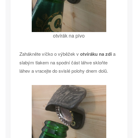
otvírák na pivo
Zahákněte víčko o výběžek v
otvíráku na zdi
a
slabým tlakem na spodní část láhve skloňte
láhev a vracejte do svislé polohy dnem dolů.