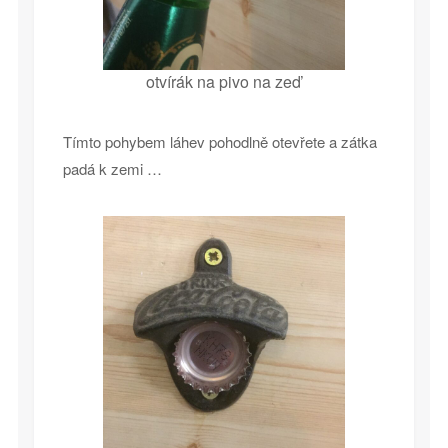
otvírák na pivo na zeď
Tímto pohybem láhev pohodlně otevřete a zátka
padá k zemi …