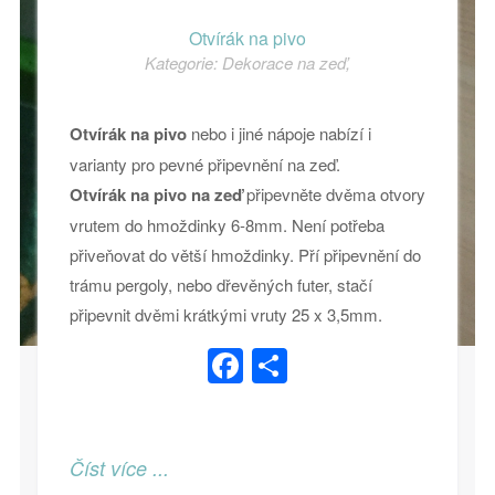
Otvírák na pivo
Kategorie:
Dekorace na zeď
,
Otvírák na pivo
nebo i jiné nápoje nabízí i
varianty pro pevné připevnění na zeď.
Otvírák na pivo na zeď
připevněte dvěma otvory
vrutem do hmoždinky 6-8mm. Není potřeba
přiveňovat do větší hmoždinky. Pří připevnění do
trámu pergoly, nebo dřevěných futer, stačí
připevnit dvěmi krátkými vruty 25 x 3,5mm.
Facebook
Share
Číst více ...