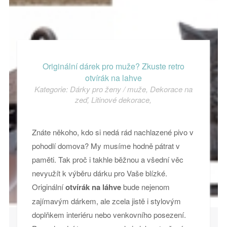
Originální dárek pro muže? Zkuste retro
otvírák na lahve
Kategorie:
Dárky pro ženy / muže
,
Dekorace na
zeď
,
Litinové dekorace
,
Znáte někoho, kdo si nedá rád nachlazené pivo v
pohodlí domova? My musíme hodně pátrat v
paměti. Tak proč i takhle běžnou a všední věc
nevyužít k výběru dárku pro Vaše blízké.
Originální
otvírák na láhve
bude nejenom
zajímavým dárkem, ale zcela jistě i stylovým
doplňkem interiéru nebo venkovního posezení.