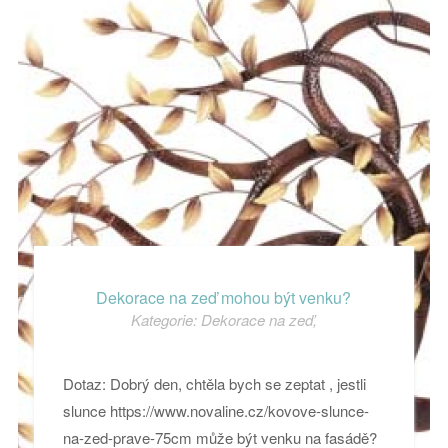
Dekorace na zeď mohou být venku?
Kategorie:
Dekorace na zeď
,
Dotaz: Dobrý den, chtěla bych se zeptat , jestli
slunce https://www.novaline.cz/kovove-slunce-
na-zed-prave-75cm může být venku na fasádě?