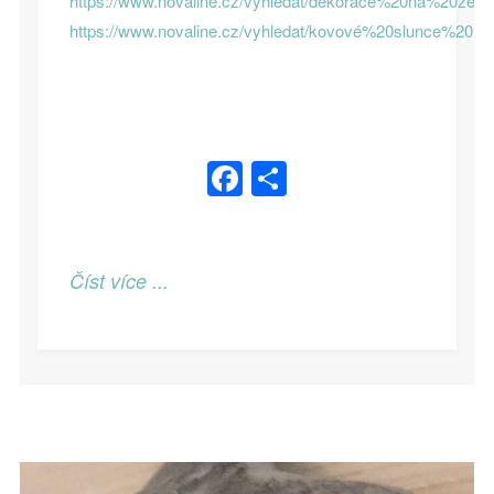
https://www.novaline.cz/vyhledat/dekorace%20na%20zeď
https://www.novaline.cz/vyhledat/kovové%20slunce%20n
Facebook
Share
Číst více ...