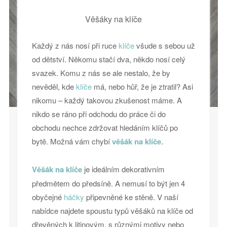
Věšáky na klíče
Každý z nás nosí při ruce
klíče
všude s sebou už
od dětství. Někomu stačí dva, někdo nosí celý
svazek. Komu z nás se ale nestalo, že by
nevěděl, kde
klíče
má, nebo hůř, že je ztratil? Asi
nikomu – každý takovou zkušenost máme. A
nikdo se ráno při odchodu do práce či do
obchodu nechce zdržovat hledáním klíčů po
bytě. Možná vám chybí
věšák na klíče
.
Věšák na klíče
je ideálním dekorativním
předmětem do předsíně. A nemusí to být jen 4
obyčejné
háčky
připevněné ke stěně. V naší
nabídce najdete spoustu typů věšáků na klíče od
dřevěných k litinovým, s různými motivy nebo