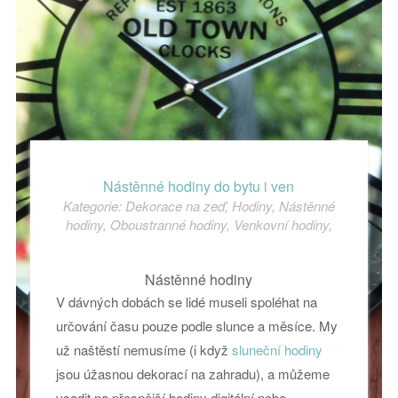
Nástěnné hodiny do bytu i ven
Kategorie:
Dekorace na zeď
,
Hodiny
,
Nástěnné
hodiny
,
Oboustranné hodiny
,
Venkovní hodiny
,
Nástěnné hodiny
V dávných dobách se lidé museli spoléhat na
určování času pouze podle slunce a měsíce. My
už naštěstí nemusíme (i když
sluneční hodiny
jsou úžasnou dekorací na zahradu), a můžeme
vsadit na přesnější hodiny digitální nebo