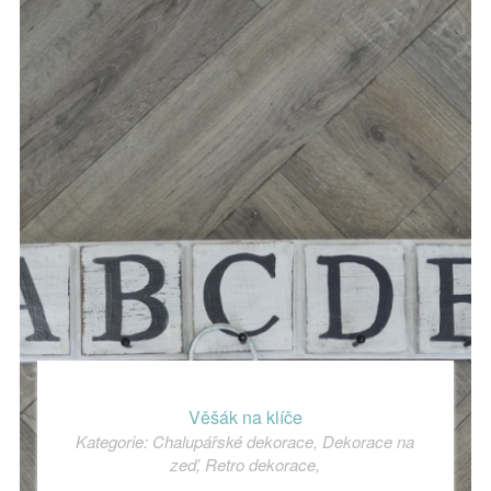
Věšák na klíče
Kategorie:
Chalupářské dekorace
,
Dekorace na
zeď
,
Retro dekorace
,