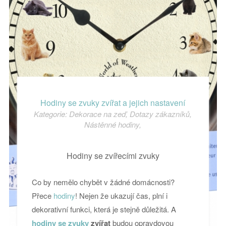
Hodiny se zvuky zvířat a jejich nastavení
Kategorie:
Dekorace na zeď
,
Dotazy zákazníků
,
Nástěnné hodiny
,
Hodiny se zvířecími zvuky
Co by nemělo chybět v žádné domácnosti?
Přece
hodiny
! Nejen že ukazují čas, plní i
dekorativní funkci, která je stejně důležitá. A
hodiny se zvuky
zvířat
budou opravdovou