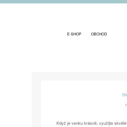
E-SHOP
OBCHOD
SN
K
Když je venku krásně, využijte skvělé p