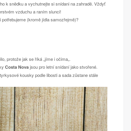
rého k snědku a vychutnejte si snídani na zahradě. Vždyť
erstvém vzduchu a raním slunci!
i potřebujeme (kromě jídla samozřejmě)?
lo, protože jak se říká „jíme i očima„.
čky
Costa Nova
jsou pro letní snídaní jako stvořené.
 tyrkysové kousky podle libosti a sada zůstane stále