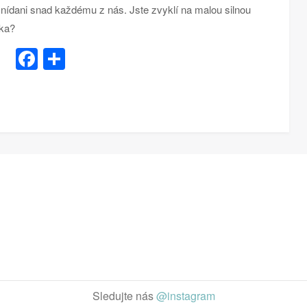
snídani snad každému z nás. Jste zvyklí na malou silnou
éka?
Facebook
Share
Sledujte nás
@instagram