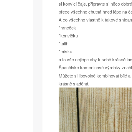
si konvici čaje, připravte si něco dob
přece všechno chutná hned lépe na č
A co všechno vlastně k takové snídan
*hrneček
*konvičku
*talíř
*misku
a to vše nejlépe aby k sobě krásně ladi
Španělské kameninové výrobky zna
Můžete si libovolně kombinovat bílé a
krásně sladěná.