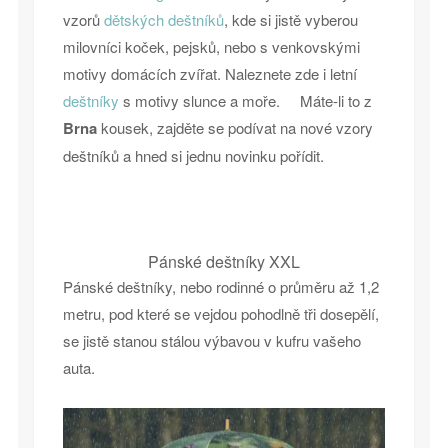
vzorů
dětských deštníků
, kde si jistě vyberou
milovníci koček, pejsků, nebo s venkovskými
motivy domácích zvířat. Naleznete zde i letní
deštníky
s motivy slunce a moře. Máte-li to z
Brna
kousek, zajděte se podívat na nové vzory
deštníků a hned si jednu novinku pořídit.
Pánské deštníky XXL
Pánské deštníky, nebo rodinné o průměru až 1,2
metru, pod které se vejdou pohodlně tři dosepělí,
se jistě stanou stálou výbavou v kufru vašeho
auta.