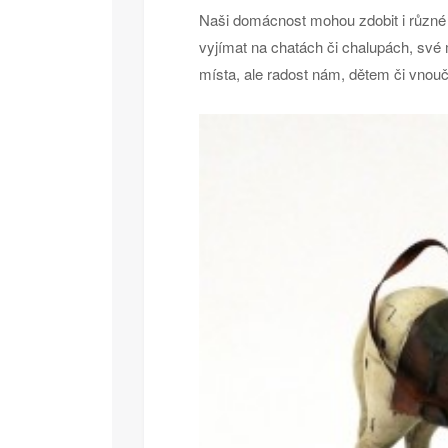
Naši domácnost mohou zdobit i různé
vyjímat na chatách či chalupách, své m
místa, ale radost nám, dětem či vnouč