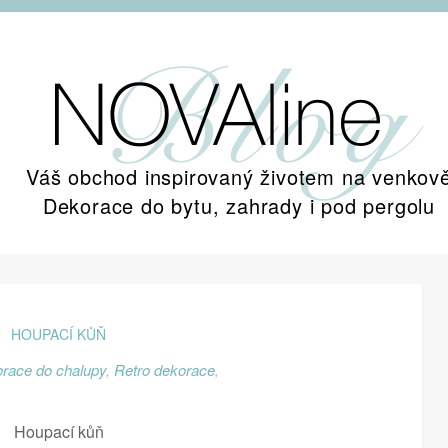
Váš obchod inspirovaný životem na venkov
Dekorace do bytu, zahrady i pod pergolu
HOUPACÍ KŮŇ
race do chalupy
,
Retro dekorace
,
Houpací kůň