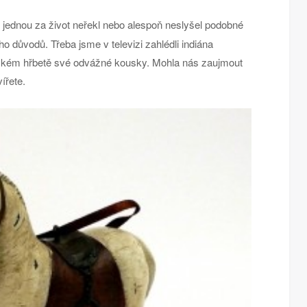
 jednou za život neřekl nebo alespoň neslyšel podobné
o důvodů. Třeba jsme v televizi zahlédli indiána
ském hřbetě své odvážné kousky. Mohla nás zaujmout
ířete.