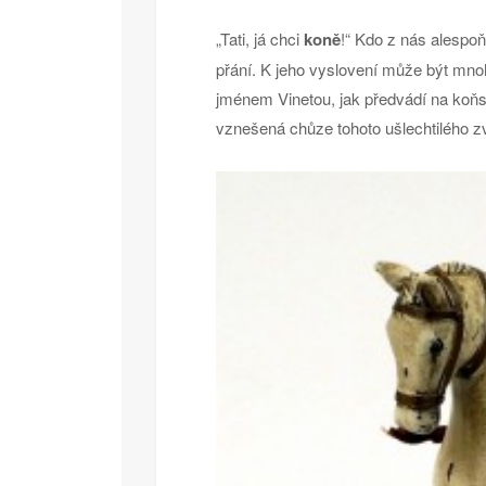
„Tati, já chci
koně
!“ Kdo z nás alespoň
přání. K jeho vyslovení může být mnoh
jménem Vinetou, jak předvádí na koň
vznešená chůze tohoto ušlechtilého zv