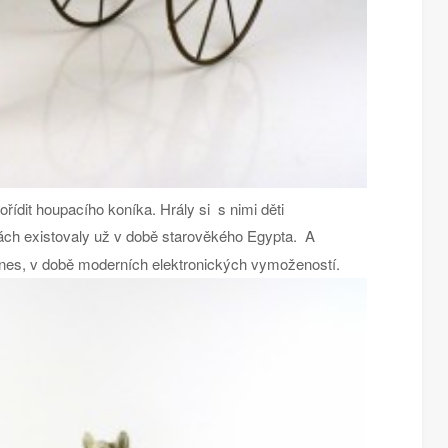
řídit houpacího koníka. Hrály si s nimi děti
ch existovaly už v době starověkého Egypta. A
dnes, v době moderních elektronických vymožeností.