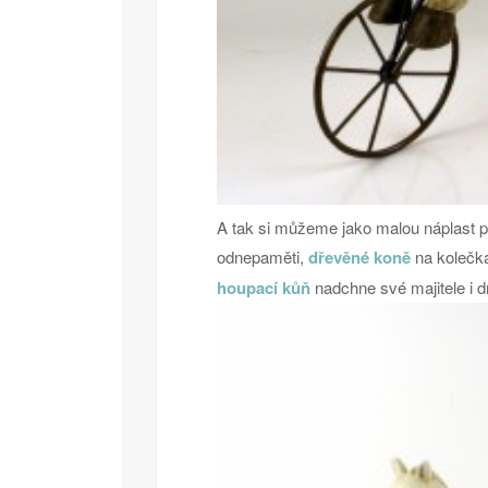
A tak si můžeme jako malou náplast po
odnepaměti,
dřevěné koně
na kolečká
houpací kůň
nadchne své majitele i 