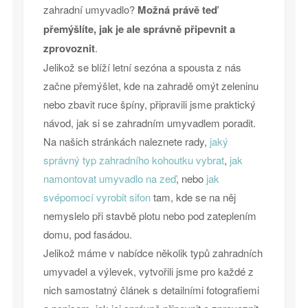
zahradní umyvadlo?
Možná právě teď
přemýšlíte, jak je ale správně připevnit a
zprovoznit
.
Jelikož se blíží letní sezóna a spousta z nás
začne přemýšlet, kde na zahradě omýt zeleninu
nebo zbavit ruce špíny, připravili jsme praktický
návod, jak si se zahradním umyvadlem poradit.
Na našich stránkách naleznete rady,
jaký
správný typ zahradního kohoutku vybrat
,
jak
namontovat umyvadlo na zeď
, nebo
jak
svépomocí vyrobit sifon
tam, kde se na něj
nemyslelo při stavbě plotu nebo pod zateplením
domu, pod fasádou.
Jelikož máme v nabídce několik typů zahradních
umyvadel a výlevek, vytvořili jsme pro každé z
nich samostatný článek s detailními fotografiemi