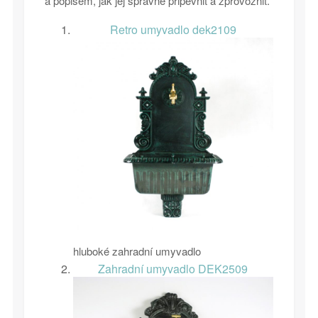
a popisem, jak jej správně připevnit a zprovoznit.
Retro umyvadlo dek2109
hluboké zahradní umyvadlo
Zahradní umyvadlo DEK2509