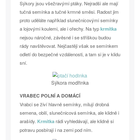
Sýkory jsou všežravými ptáky. Nejradši ale mají
tučná semínka a tučné krmné směsi. Radost jim
proto uděláte například slunečnicovými semínky
a lojovými koulemi, ale i ořechy. Na typ
krmítka
nejsou náročné, závěsné i se stříškou budou
rády navštěvovat. Nejčastěji však se semínkem
odletí do bezpečné vzdálenosti, a tam si je v klidu
sní.
Sýkora modřinka
VRABEC POLNÍ A DOMÁCÍ
Vrabci se živí hlavně semínky, milují drobná
semena, obilí, slunečnicová semínka, ale klidně i
arašídy.
Krmítka
rádi vyhledávají, ale klidně si
potravu posbírají i na zemi pod ním.