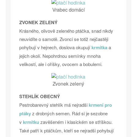
Vrabec domácí
ZVONEK ZELENÝ
Krásného, olivově zeleného ptáčka, snad nikdy
neuvidíte o samotě. Zvonci se totiž nejčastěji
pohybují v hejnech, doslova okupují
krmítka
a
jejich okolí. Nepohrdnou semínky mnoha
velikostí, ale i oříšky, ovocem a bobulemi.
Zvonek zelený
STEHLÍK OBECNÝ
Pestrobarevný stehlík má nejradši
krmení pro
ptáky
z drobných semen. Rád si je sezobne
v
krmítku
zavěšeném i klasickém se stříškou.
Také patří k ptáčkům, kteří se nejradši pohybují