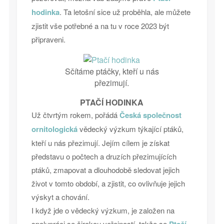
hodinka
. Ta letošní sice už proběhla, ale můžete
zjistit vše potřebné a na tu v roce 2023 být
připraveni.
Sčítáme ptáčky, kteří u nás
přezimují.
PTAČÍ HODINKA
Už čtvrtým rokem, pořádá
Česká společnost
ornitologická
vědecký výzkum týkající ptáků,
kteří u nás přezimují. Jejím cílem je získat
představu o počtech a druzích přezimujících
ptáků, zmapovat a dlouhodobě sledovat jejich
život v tomto období, a zjistit, co ovlivňuje jejich
výskyt a chování.
I když jde o vědecký výzkum, je založen na
spolupráci se širokou veřejností, takže se