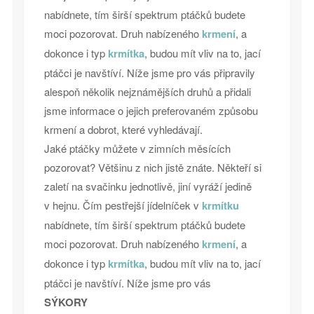
nabídnete, tím širší spektrum ptáčků budete
moci pozorovat. Druh nabízeného
krmení
, a
dokonce i typ
krmítka
, budou mít vliv na to, jací
ptáčci je navštíví. Níže jsme pro vás připravily
alespoň několik nejznámějších druhů a přidali
jsme informace o jejich preferovaném způsobu
krmení a dobrot, které vyhledávají.
Jaké ptáčky můžete v zimních měsících
pozorovat? Většinu z nich jistě znáte. Někteří si
zaletí na svačinku jednotlivě, jiní vyráží jedině
v hejnu. Čím pestřejší jídelníček v
krmítku
nabídnete, tím širší spektrum ptáčků budete
moci pozorovat. Druh nabízeného
krmení
, a
dokonce i typ
krmítka
, budou mít vliv na to, jací
ptáčci je navštíví. Níže jsme pro vás
SÝKORY