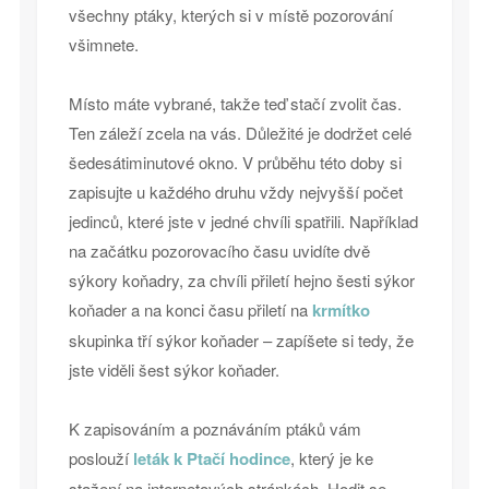
všechny ptáky, kterých si v místě pozorování
všimnete.
Místo máte vybrané, takže teď stačí zvolit čas.
Ten záleží zcela na vás. Důležité je dodržet celé
šedesátiminutové okno. V průběhu této doby si
zapisujte u každého druhu vždy nejvyšší počet
jedinců, které jste v jedné chvíli spatřili. Například
na začátku pozorovacího času uvidíte dvě
sýkory koňadry, za chvíli přiletí hejno šesti sýkor
koňader a na konci času přiletí na
krmítko
skupinka tří sýkor koňader – zapíšete si tedy, že
jste viděli šest sýkor koňader.
K zapisováním a poznáváním ptáků vám
poslouží
leták k Ptačí hodince
, který je ke
stažení na internetových stránkách. Hodit se