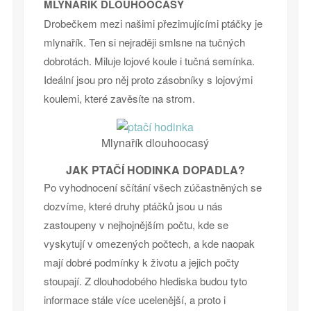
MLYNAŘÍK DLOUHOOCASÝ
Drobečkem mezi našimi přezimujícími ptáčky je
mlynařík. Ten si nejraději smlsne na tučných
dobrotách. Miluje lojové koule i tučná semínka.
Ideální jsou pro něj proto zásobníky s lojovými
koulemi, které zavěsíte na strom.
Mlynařík dlouhoocasý
JAK PTAČÍ HODINKA DOPADLA?
Po vyhodnocení sčítání všech zúčastněných se
dozvíme, které druhy ptáčků jsou u nás
zastoupeny v nejhojnějším počtu, kde se
vyskytují v omezených počtech, a kde naopak
mají dobré podmínky k životu a jejich počty
stoupají. Z dlouhodobého hlediska budou tyto
informace stále více ucelenější, a proto i