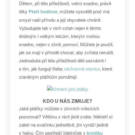
Dětem, při této příležitosti, velmi snadno, právě
díky
Ptačí hodince
, můžete vysvětlit proč má
smysl naši přírodu a její obyvatele chránit.
Vybudujete tak v nich vztah nejen k těmto
drobným i velkým letcům, kterým mohou
snadno, nejen v zimě, pomoci. Můžete je poučit,
jak se mají v přírodě chovat, aby zvířata nerušili.
Jednoduše při této příležitosti děti seznámit i
s tím, jak fungují třeba
záchranné stanice
, které
zraněným ptáčkům pomáhají.
KDO U NÁS ZIMUJE?
Jaké ptáčky můžete v zimních měsících
pozorovat? Většinu z nich jistě znáte. Někteří si
zaletí na svačinku jednotlivě, jiní vyráží jedině
v hejnu. Čím pestřejší jídelníček v
krmítku