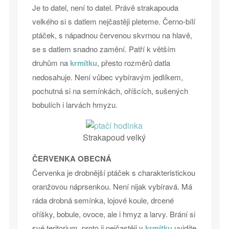
Je to datel, není to datel. Právě strakapouda
velkého si s datlem nejčastěji pleteme. Černo-bílí
ptáček, s nápadnou červenou skvrnou na hlavě,
se s datlem snadno zamění. Patří k větším
druhům na
krmítku
, přesto rozměrů datla
nedosahuje. Není vůbec vybíravým jedlíkem,
pochutná si na semínkách, oříšcích, sušených
bobulích i larvách hmyzu.
Strakapoud velký
ČERVENKA OBECNÁ
Červenka je drobnější ptáček s charakteristickou
oranžovou náprsenkou. Není nijak vybíravá. Má
ráda drobná semínka, lojové koule, drcené
oříšky, bobule, ovoce, ale i hmyz a larvy. Brání si
své teritorium, proto ji nejčastěji v
krmítku
uvidíte