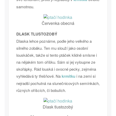
samotnou.
Červenka obecná
DLASK TLUSTOZOBÝ
Dlaska lehce poznáme, podle jeho velkého a
silného zobáku. Ten mu slouží jako osobní
louskáček, takže si tento ptáček klidně smlsne i
na nějakém tom oříšku. Sám si jej vyloupne ze
skořápky. Rád louská i ovocné pecky, zejména
vyhledává ty třešňové. Na
krmítku
i na zemi si
nejradši pochutná na slunečnicových semínkách,
různých oříšcích, či bobulích.
Dlask tlustozobý