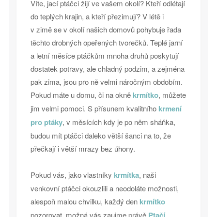
Víte, jací ptáčci žijí ve vašem okolí? Kteří odlétají
do teplých krajin, a kteří přezimují? V létě i
v zimě se v okolí našich domovů pohybuje řada
těchto drobných opeřených tvorečků. Teplé jarní
a letní měsíce ptáčkům mnoha druhů poskytují
dostatek potravy, ale chladný podzim, a zejména
pak zima, jsou pro ně velmi náročným obdobím.
Pokud máte u domu, či na okně
krmítko
, můžete
jim velmi pomoci. S přísunem kvalitního
krmení
pro ptáky
, v měsících kdy je po něm sháňka,
budou mít ptáčci daleko větší šanci na to, že
přečkají i větší mrazy bez úhony.
Pokud vás, jako vlastníky
krmítka
, naši
venkovní ptáčci okouzlili a neodoláte možnosti,
alespoň malou chvilku, každý den
krmítko
pozorovat, možná vás zaujme právě
Ptačí