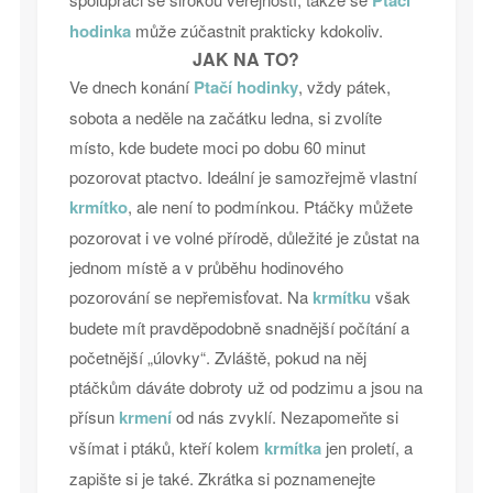
Ptačí
hodinka
může zúčastnit prakticky kdokoliv.
JAK NA TO?
Ve dnech konání
Ptačí hodinky
, vždy pátek,
sobota a neděle na začátku ledna, si zvolíte
místo, kde budete moci po dobu 60 minut
pozorovat ptactvo. Ideální je samozřejmě vlastní
krmítko
, ale není to podmínkou. Ptáčky můžete
pozorovat i ve volné přírodě, důležité je zůstat na
jednom místě a v průběhu hodinového
pozorování se nepřemisťovat. Na
krmítku
však
budete mít pravděpodobně snadnější počítání a
početnější „úlovky“. Zvláště, pokud na něj
ptáčkům dáváte dobroty už od podzimu a jsou na
přísun
krmení
od nás zvyklí. Nezapomeňte si
všímat i ptáků, kteří kolem
krmítka
jen proletí, a
zapište si je také. Zkrátka si poznamenejte