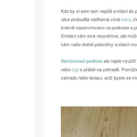
Kdo by si sem tam nepřál snídani do p
ulice probudila nádherná vůně
kávy
, 
krásně naservírováno na podnose a př
Snídani vám sice neuvaříme, ale m
vám vaše drahé polovičky snídani moh
Servírovací podnos
ale najde využití
nebo
čaji
s přáteli na zahradě. Pomů
zahradu nebo terasu, aniž byste se mu