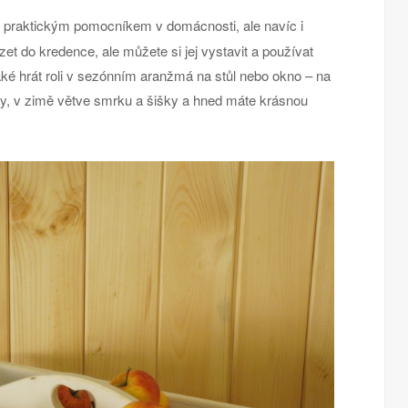
n praktickým pomocníkem v domácnosti, ale navíc i
et do kredence, ale můžete si jej vystavit a používat
é hrát roli v sezónním aranžmá na stůl nebo okno – na
y, v zimě větve smrku a šišky a hned máte krásnou