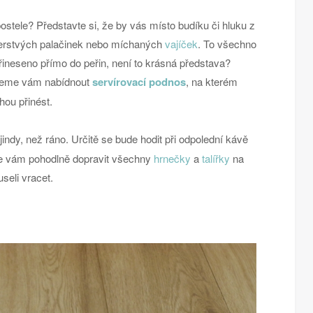
ostele? Představte si, že by vás místo budíku či hluku z
čerstvých palačinek nebo míchaných
vajíček
. To všechno
ineseno přímo do peřin, není to krásná představa?
ůžeme vám nabídnout
servírovací podnos
, na kterém
ou přinést.
 jindy, než ráno. Určitě se bude hodit při odpolední kávě
že vám pohodlně dopravit všechny
hrnečky
a
talířky
na
seli vracet.