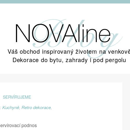
Váš obchod inspirovaný životem na venkov
Dekorace do bytu, zahrady i pod pergolu
SERVÍRUJEME
e:
Kuchyně
,
Retro dekorace
,
ervírovací podnos