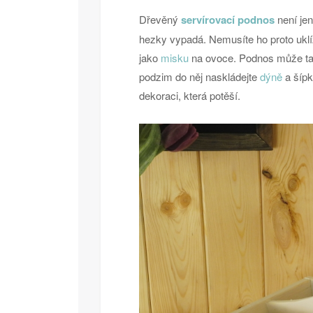
Dřevěný
servírovací podnos
není je
hezky vypadá. Nemusíte ho proto uklíz
jako
misku
na ovoce. Podnos může tak
podzim do něj naskládejte
dýně
a šípk
dekoraci, která potěší.