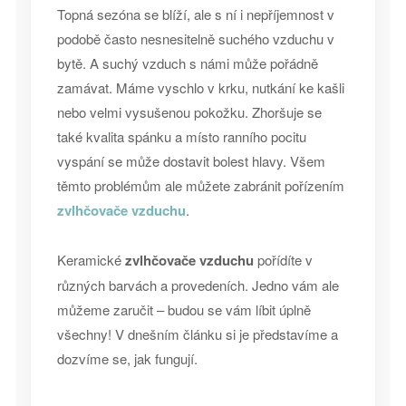
Topná sezóna se blíží, ale s ní i nepříjemnost v
podobě často nesnesitelně suchého vzduchu v
bytě. A suchý vzduch s námi může pořádně
zamávat. Máme vyschlo v krku, nutkání ke kašli
nebo velmi vysušenou pokožku. Zhoršuje se
také kvalita spánku a místo ranního pocitu
vyspání se může dostavit bolest hlavy. Všem
těmto problémům ale můžete zabránit pořízením
zvlhčovače vzduchu
.
Keramické
zvlhčovače vzduchu
pořídíte v
různých barvách a provedeních. Jedno vám ale
můžeme zaručit – budou se vám líbit úplně
všechny! V dnešním článku si je představíme a
dozvíme se, jak fungují.