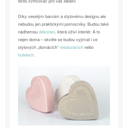
tento zvlhčovač pro vás ideální
Díky veselým barvám a stylovému designu ale
nebudou jen praktickými pomocníky. Budou také
nádhernou
dekorací
, která oživí interiér. A to
nejen doma – skvěle se budou vyjímat i ve
stylových „domácích“
restauracích
nebo
hotelech
.