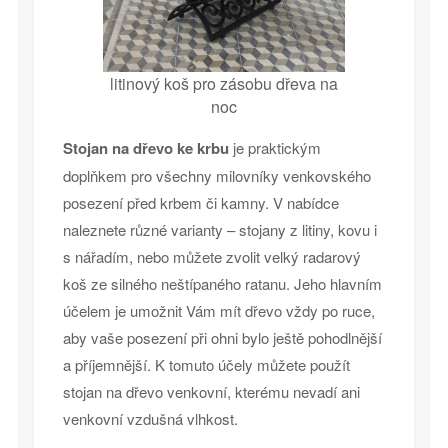
litinový koš pro zásobu dřeva na
noc
Stojan na dřevo ke krbu
je praktickým
doplňkem pro všechny milovníky venkovského
posezení před krbem či kamny. V nabídce
naleznete různé varianty – stojany z litiny, kovu i
s nářadím, nebo můžete zvolit velký radarový
koš ze silného neštípaného ratanu. Jeho hlavním
účelem je umožnit Vám mít dřevo vždy po ruce,
aby vaše posezení při ohni bylo ještě pohodlnější
a příjemnější. K tomuto účely můžete použít
stojan na dřevo venkovní, kterému nevadí ani
venkovní vzdušná vlhkost.