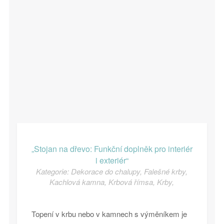
„Stojan na dřevo: Funkční doplněk pro interiér
i exteriér“
Kategorie:
Dekorace do chalupy
,
Falešné krby
,
Kachlová kamna
,
Krbová římsa
,
Krby
,
Topení v krbu nebo v kamnech s výměníkem je