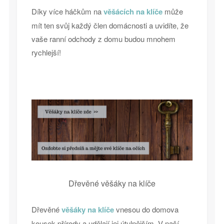
Díky více háčkům na
věšácích na klíče
může
mít ten svůj každý člen domácnosti a uvidíte, že
vaše ranní odchody z domu budou mnohem
rychlejší!
Dřevěné věšáky na klíče
Dřevěné
věšáky na klíče
vnesou do domova
kousek přírody a udělají jej útulnějším. V naší