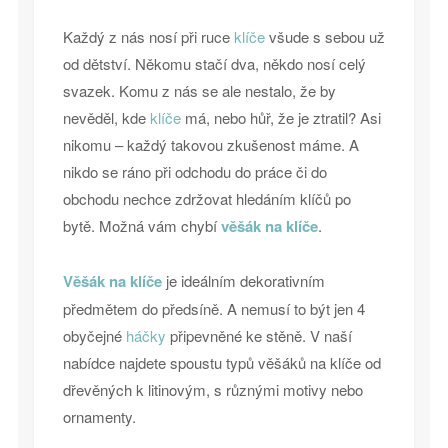
Každý z nás nosí při ruce
klíče
všude s sebou už
od dětství. Někomu stačí dva, někdo nosí celý
svazek. Komu z nás se ale nestalo, že by
nevěděl, kde
klíče
má, nebo hůř, že je ztratil? Asi
nikomu – každý takovou zkušenost máme. A
nikdo se ráno při odchodu do práce či do
obchodu nechce zdržovat hledáním klíčů po
bytě. Možná vám chybí
věšák na klíče
.
Věšák na klíče
je ideálním dekorativním
předmětem do předsíně. A nemusí to být jen 4
obyčejné
háčky
připevněné ke stěně. V naší
nabídce najdete spoustu typů věšáků na klíče od
dřevěných k litinovým, s různými motivy nebo
ornamenty.