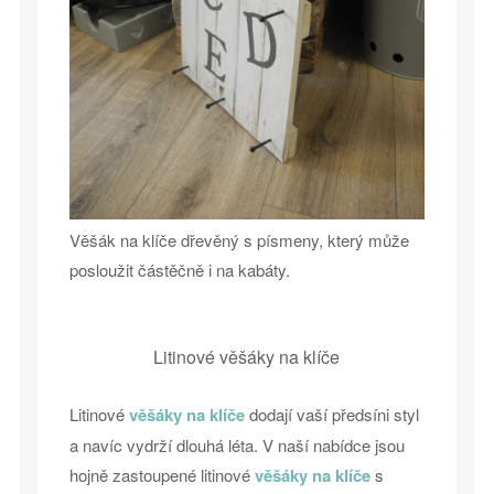
Věšák na klíče dřevěný s písmeny, který může
posloužit částěčně i na kabáty.
Litinové věšáky na klíče
Litinové
věšáky na klíče
dodají vaší předsíni styl
a navíc vydrží dlouhá léta. V naší nabídce jsou
hojně zastoupené litinové
věšáky na klíče
s