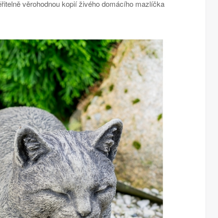
ěřitelně věrohodnou kopií živého domácího mazlíčka