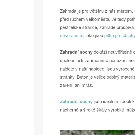
Zahrada je pro většinu z nás místem,
před ruchem velkoměsta. Je tedy potře
pěstitelské stránce, zahradě prospívá
dekoracemi
, jako jsou
pítka pro ptáčk
Zahradní sochy
dokáží neuvěřitelně o
společníci k zahradnímu posezení nebo
najdete v naší nabídce, jsou vyroben
stránky. Beton je velice odolný materi
záření, ani mráz.
Zahradní sochy
jsou ideálními doplňk
nádherné a široké škály výrobků může