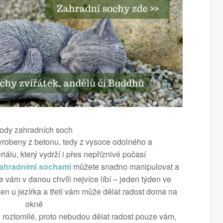
ody zahradních soch
yrobeny z betonu, tedy z vysoce odolného a
álu, který vydrží i přes nepříznivé počasí
ahradními sochami
můžete snadno manipulovat a
e vám v danou chvíli nejvíce líbí – jeden týden ve
den u jezírka a třetí vám může dělat radost doma na
okně
 roztomilé, proto nebudou dělat radost pouze vám,