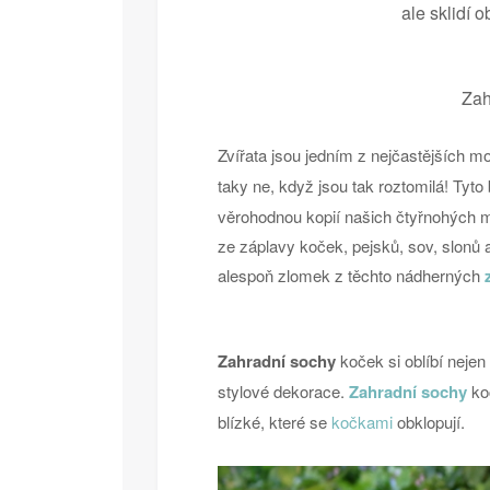
ale sklidí 
Zah
Zvířata jsou jedním z nejčastějších m
taky ne, když jsou tak roztomilá! Tyt
věrohodnou kopií našich čtyřnohých mi
ze záplavy koček, pejsků, sov, slonů
alespoň zlomek z těchto nádherných
Zahradní sochy
koček si oblíbí nejen 
stylové dekorace.
Zahradní sochy
ko
blízké, které se
kočkami
obklopují.