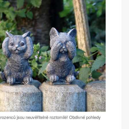
urozenců jsou neuvěřitelně roztomilé! Obdivné pohledy