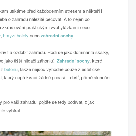
 kam utíkáme před každodenním stresem a někteří i
ba o zahradu náležitě pečovat. A to nejen po
 i zkrášlování praktickými vychytávkami nebo
y
,
hmyzí hotely
nebo
zahradní sochy
.
živit a ozdobit zahradu. Hodí se jako dominanta skalky,
 jako tišší hlídači záhonků.
Zahradní sochy
, které
é z
betonu
, takže nejsou výhodné pouze z estetické
ál, který nepřekvapí žádné počasí – déšť, přímé sluneční
y pro vaši zahradu, pojďte se tedy podívat, z jak
te vybírat.