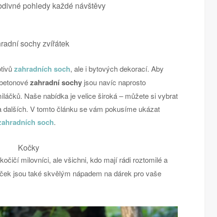
obdivné pohledy každé návštěvy
radní sochy zvířátek
otivů
zahradních soch
, ale i bytových dekorací. Aby
o betonové
zahradní sochy
jsou navíc naprosto
láčků. Naše nabídka je velice široká – můžete si vybrat
 a dalších. V tomto článku se vám pokusíme ukázat
zahradních soch
.
Kočky
kočičí milovníci, ale všichni, kdo mají rádi roztomilé a
ček jsou také skvělým nápadem na dárek pro vaše