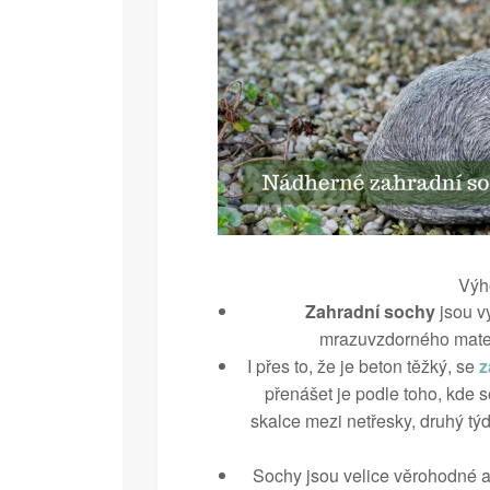
Výh
Zahradní sochy
jsou v
mrazuvzdorného materi
I přes to, že je beton těžký, se
z
přenášet je podle toho, kde s
skalce mezi netřesky, druhý tý
Sochy jsou velice věrohodné a