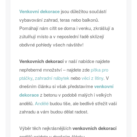
Venkovní dekorace
jsou důležitou součástí
vybavování zahrad, teras nebo balkonů.
Pomáhají nám cítit se doma i venku, zkrášlují a
zútulňují místo a v neposlední řadě sklízejí
obdivné pohledy všech návštěv!
Venkovních dekorací
v naší nabídce najdete
nepřeberné množství – najdete zde
pítka pro
ptáčky
,
zahradní nábytek
nebo
věci z litiny
. V
dnešním článku si však představíme
venkovní
dekorace
z betonu v podobě malých i velkých
andělů.
Andělé
budou tiše, ale bedlivě střežit vaši
zahradu a vám budou dělat radost.
Výběr těch nejkrásnějších
venkovních dekorací
andělů najdete v dnešním článku.