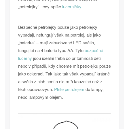
„petrolejky“, tedy spíše
lucerničky
.
Bezpečné petrolejky pouze jako petrolejky
vypadají, nefungují však na petrolej, ale jako
„baterka“ – mají zabudované LED světlo,
fungující na 4 baterie typu AA. Tyto
bezpečné
lucerny
jsou ideální třeba do přítomnosti dětí
nebo v případě, kdy chceme mít petrolejku pouze
jako dekoraci. Tak jako tak však vypadají krásně
a světlo z nich není o nic míň kouzelné než z
těch opravdových.
Plňte petrolejem
do lampy,
nebo lampovým olejem.