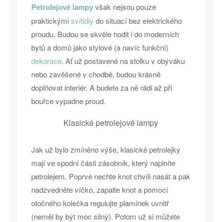
Petrolejové lampy
však nejsou pouze
praktickými
svítidly
do situací bez elektrického
proudu. Budou se skvěle hodit i do moderních
bytů a domů jako stylové (a navíc funkční)
dekorace
. Ať už postavené na stolku v obýváku
nebo zavěšené v chodbě, budou krásně
doplňovat interiér. A budete za ně rádi až při
bouřce vypadne proud.
Klasické petrolejové lampy
Jak už bylo zmíněno výše, klasické petrolejky
mají ve spodní části zásobník, který naplníte
petrolejem. Poprvé nechte knot chvíli nasát a pak
nadzvedněte víčko, zapalte knot a pomocí
otočného kolečka regulujte plamínek uvnitř
(neměl by být moc silný). Potom už si můžete