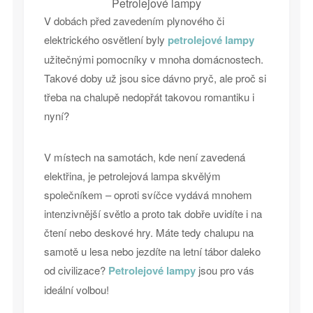
Petrolejové lampy
V dobách před zavedením plynového či
elektrického osvětlení byly
petrolejové lampy
užitečnými pomocníky v mnoha domácnostech.
Takové doby už jsou sice dávno pryč, ale proč si
třeba na chalupě nedopřát takovou romantiku i
nyní?
V místech na samotách, kde není zavedená
elektřina, je petrolejová lampa skvělým
společníkem – oproti svíčce vydává mnohem
intenzivnější světlo a proto tak dobře uvidíte i na
čtení nebo deskové hry. Máte tedy chalupu na
samotě u lesa nebo jezdíte na letní tábor daleko
od civilizace?
Petrolejové lampy
jsou pro vás
ideální volbou!