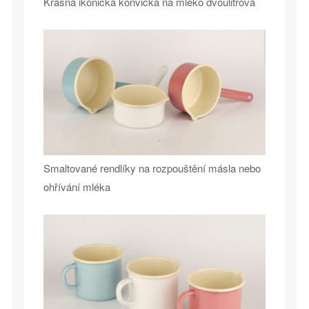
Krásná ikonická konvička na mléko dvoulitrová
Smaltované rendlíky na rozpouštění másla nebo
ohřívání mléka