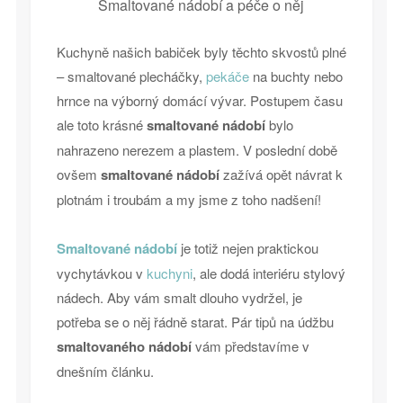
Smaltované nádobí a péče o něj
Kuchyně našich babiček byly těchto skvostů plné
– smaltované plecháčky,
pekáče
na buchty nebo
hrnce na výborný domácí vývar. Postupem času
ale toto krásné
smaltované nádobí
bylo
nahrazeno nerezem a plastem. V poslední době
ovšem
smaltované nádobí
zažívá opět návrat k
plotnám i troubám a my jsme z toho nadšení!
Smaltované nádobí
je totiž nejen praktickou
vychytávkou v
kuchyni
, ale dodá interiéru stylový
nádech. Aby vám smalt dlouho vydržel, je
potřeba se o něj řádně starat. Pár tipů na údžbu
smaltovaného nádobí
vám představíme v
dnešním článku.