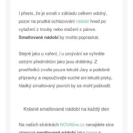
I přesto, že je smalt v základu celkem odolný,
pozor na prudké ochlazování
nádobí
hned po
vytažení z trouby nebo stažení z pánve.
Smaltované nádobí
by mohlo popraskat.
Stejně jako u vaření, i u umývání se vyhněte
ostrým předmětům jako jsou drátěnky. Z
prostředků zvolte pouze tekuté Jary a podobné
přípravky a nepoužívejte suché ani tekuté písky,
hladký smaltovaný povrch by se mohl poškodit.
Krásné smaltované nádobí na každý den
Na našich stránkách
NOVAline.cz
nenajdete sice
objemné
smaltované nádobí
jako
hrnce
a