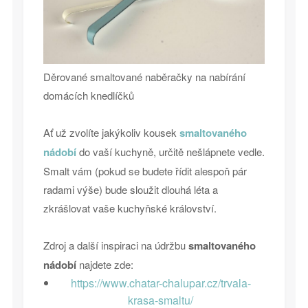
Děrované smaltované naběračky na nabírání
domácích knedlíčků
Ať už zvolíte jakýkoliv kousek
smaltovaného
nádobí
do vaší kuchyně, určitě nešlápnete vedle.
Smalt vám (pokud se budete řídit alespoň pár
radami výše) bude sloužit dlouhá léta a
zkrášlovat vaše kuchyňské království.
Zdroj a další inspiraci na údržbu
smaltovaného
nádobí
najdete zde:
https://www.chatar-chalupar.cz/trvala-
krasa-smaltu/