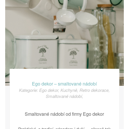
Ego dekor – smaltované nádobí
Kategorie:
Ego dekor
,
Kuchyně
,
Retro dekorace
,
Smaltované nádobí
,
Smaltované nádobí od firmy Ego dekor
Praktické, s tradicí, nápadem i duší … přesně tak