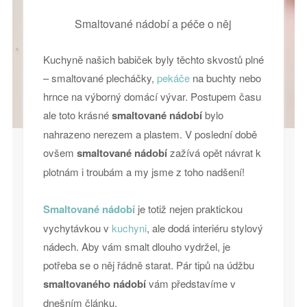
Smaltované nádobí a péče o něj
Kuchyně našich babiček byly těchto skvostů plné
– smaltované plecháčky,
pekáče
na buchty nebo
hrnce na výborný domácí vývar. Postupem času
ale toto krásné
smaltované nádobí
bylo
nahrazeno nerezem a plastem. V poslední době
ovšem
smaltované nádobí
zažívá opět návrat k
plotnám i troubám a my jsme z toho nadšení!
Smaltované nádobí
je totiž nejen praktickou
vychytávkou v
kuchyni
, ale dodá interiéru stylový
nádech. Aby vám smalt dlouho vydržel, je
potřeba se o něj řádně starat. Pár tipů na údžbu
smaltovaného nádobí
vám představíme v
dnešním článku.