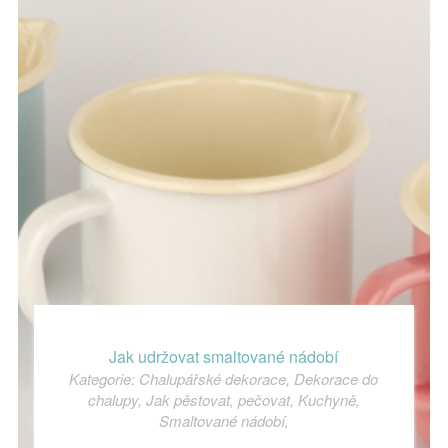
Jak udržovat smaltované nádobí
Kategorie:
Chalupářské dekorace
,
Dekorace do
chalupy
,
Jak pěstovat, pečovat
,
Kuchyně
,
Smaltované nádobí
,