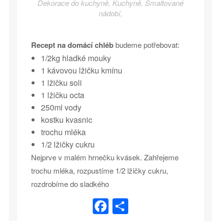
Dekorace do kuchyně
,
Kuchyně
,
Smaltované
nádobí
,
Recept na domácí chléb
budeme potřebovat:
1/2kg hladké mouky
1 kávovou lžičku kmínu
1 lžičku soli
1 lžičku octa
250ml vody
kostku kvasnic
trochu mléka
1/2 lžičky cukru
Nejprve v malém hrnečku kvásek. Zahřejeme
trochu mléka, rozpustíme 1/2 lžičky cukru,
rozdrobíme do sladkého
Facebook
Share