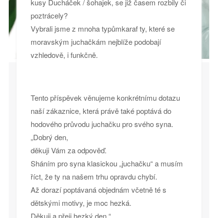
kusy Ducháček / šohajek, se již časem rozbily či
poztrácely?
Vybrali jsme z mnoha typůmkaraf ty, které se
moravským juchačkám nejblíže podobají
vzhledově, i funkčně.
Tento příspěvek věnujeme konkrétnímu dotazu
naší zákaznice, která právě také poptává do
hodového průvodu juchačku pro svého syna.
„Dobrý den,
děkuji Vám za odpověď.
Sháním pro syna klasickou „juchačku“ a musím
říct, že ty na našem trhu opravdu chybí.
Až dorazí poptávaná objednám včetně té s
dětskými motivy, je moc hezká.
Děkuji a přeji hezký den.“