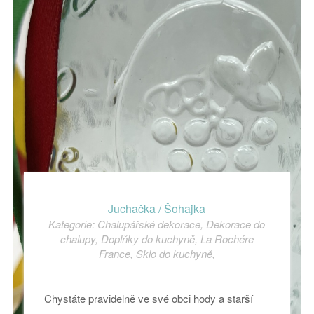
Juchačka / Šohajka
Kategorie:
Chalupářské dekorace
,
Dekorace do
chalupy
,
Doplňky do kuchyně
,
La Rochére
France
,
Sklo do kuchyně
,
Chystáte pravidelně ve své obci hody a starší